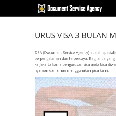
URUS VISA 3 BULAN M
DSA (Document Service Agency) adalah spesialis 
berpengalaman dan terpercaya. Bagi anda yang ing
ke Jakarta karna pengurusan visa anda bisa di
nyaman dan aman menggunakan jasa kami.