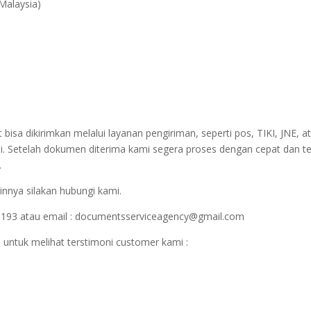
 Malaysia)
sa dikirimkan melalui layanan pengiriman, seperti pos, TIKI, JNE, at
i. Setelah dokumen diterima kami segera proses dengan cepat dan t
.
innya silakan hubungi kami.
1193 atau email : documentsserviceagency@gmail.com
 untuk melihat terstimoni customer kami :