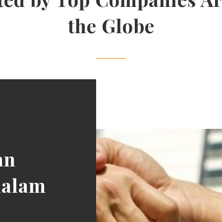
the Globe
an
dalam