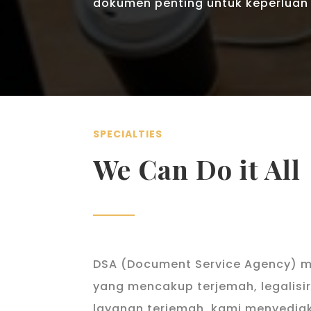
dokumen penting untuk keperluan d
SPECIALTIES
We Can Do it All
DSA (Document Service Agency) 
yang mencakup terjemah, legalisi
layanan terjemah, kami menyedi