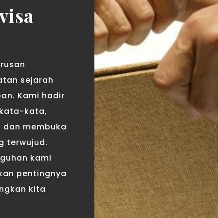
visa
urusan
atan sejarah
an. Kami hadir
kata-kata,
, dan membuka
g terwujud.
gguhan kami
kan pentingnya
ngkan kita