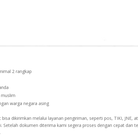
inimal 2 rangkap
janda
n muslim
dengan warga negara asing
sa dikirimkan melalui layanan pengiriman, seperti pos, TIKI, JNE, at
i. Setelah dokumen diterima kami segera proses dengan cepat dan t
.