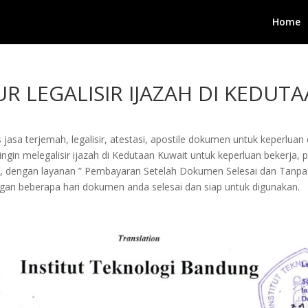
Home
R LEGALISIR IJAZAH DI KEDUT
jasa terjemah, legalisir, atestasi, apostile dokumen untuk keperluan 
in melegalisir ijazah di Kedutaan Kuwait untuk keperluan bekerja, peng
i, dengan layanan ” Pembayaran Setelah Dokumen Selesai dan Tanpa
an beberapa hari dokumen anda selesai dan siap untuk digunakan.