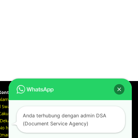
Kontak kami
Alamat kantor :
Jl Swadaya Pam No 6 Rt 006 Rw 007 Jatinegara,
Cakung, Jakarta Timur 13930
Anda terhubung dengan admin DSA
(Dekat Mesjid Al Marzukiyah Swadaya Pam)
(Document Service Agency)
No hp/ telpon :
087887631193 / 021 48671259
Email :