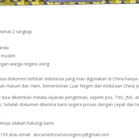
inimal 2 rangkap
janda
n muslim
dengan warga negara asing
semua dokumen terbitan Indonesia yang mau digunakan di China hanya
terian Hukum dan Ham, Kementerian Luar Negeri dan Kedutaan China J
sa dikirimkan melalui layanan pengiriman, seperti pos, TIKI, JNE, at
i. Setelah dokumen diterima kami segera proses dengan cepat dan t
.
innya silakan hubungi kami.
1193 atau email : documentsserviceagency@gmail.com