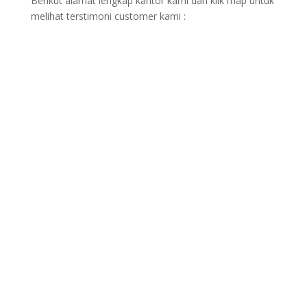
Berikut alamat lengkap kantor kami dan klik map untuk
melihat terstimoni customer kami :