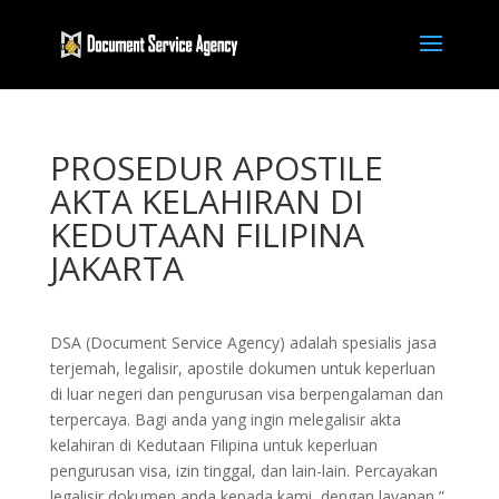
PROSEDUR APOSTILE
AKTA KELAHIRAN DI
KEDUTAAN FILIPINA
JAKARTA
DSA (Document Service Agency) adalah spesialis jasa
terjemah, legalisir, apostile dokumen untuk keperluan
di luar negeri dan pengurusan visa berpengalaman dan
terpercaya. Bagi anda yang ingin melegalisir akta
kelahiran di Kedutaan Filipina untuk keperluan
pengurusan visa, izin tinggal, dan lain-lain. Percayakan
legalisir dokumen anda kepada kami, dengan layanan ”