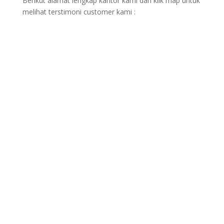
Berikut alamat lengkap kantor kami dan klik map untuk
melihat terstimoni customer kami :