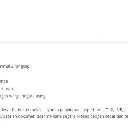
inimal 2 rangkap
janda
n muslim
dengan warga negara asing
sa dikirimkan melalui layanan pengiriman, seperti pos, TIKI, JNE, at
i. Setelah dokumen diterima kami segera proses dengan cepat dan t
.