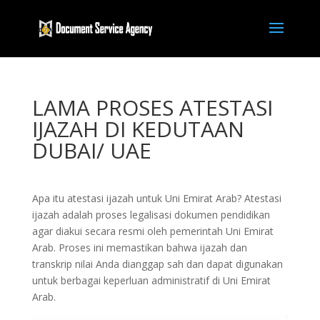
LAMA PROSES ATESTASI
IJAZAH DI KEDUTAAN
DUBAI/ UAE
Apa itu atestasi ijazah untuk Uni Emirat Arab? Atestasi
ijazah adalah proses legalisasi dokumen pendidikan
agar diakui secara resmi oleh pemerintah Uni Emirat
Arab. Proses ini memastikan bahwa ijazah dan
transkrip nilai Anda dianggap sah dan dapat digunakan
untuk berbagai keperluan administratif di Uni Emirat
Arab.