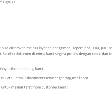
 Malaysia)
sa dikirimkan melalui layanan pengiriman, seperti pos, TIKI, JNE, at
i. Setelah dokumen diterima kami segera proses dengan cepat dan t
.
innya silakan hubungi kami.
1193 atau email : documentsserviceagency@gmail.com
 untuk melihat terstimoni customer kami :