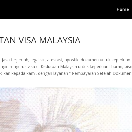
Home
AN VISA MALAYSIA
jasa terjemah, legalisir, atestasi, apostile dokumen untuk keperluan 
in mngurus visa di Kedutaan Malaysia untuk keperluan liburan, bisnis
wakilkan kepada kami, dengan layanan ” Pembayaran Setelah Dokumen