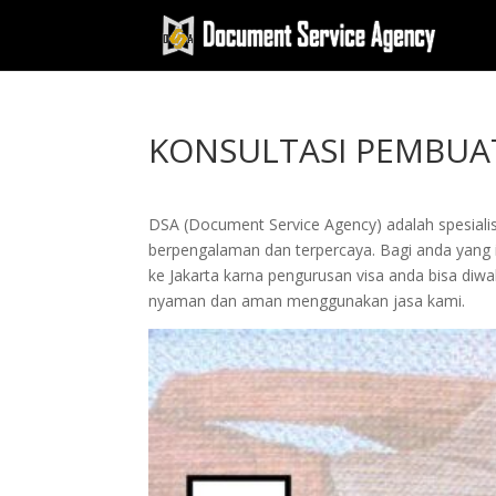
KONSULTASI PEMBUAT
DSA (Document Service Agency) adalah spesialis 
berpengalaman dan terpercaya. Bagi anda yang ing
ke Jakarta karna pengurusan visa anda bisa di
nyaman dan aman menggunakan jasa kami.