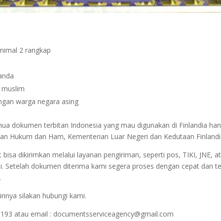
inimal 2 rangkap
janda
n muslim
dengan warga negara asing
emua dokumen terbitan Indonesia yang mau digunakan di Finlandia ha
terian Hukum dan Ham, Kementerian Luar Negeri dan Kedutaan Finlandi
sa dikirimkan melalui layanan pengiriman, seperti pos, TIKI, JNE, at
i. Setelah dokumen diterima kami segera proses dengan cepat dan t
.
innya silakan hubungi kami.
1193 atau email : documentsserviceagency@gmail.com