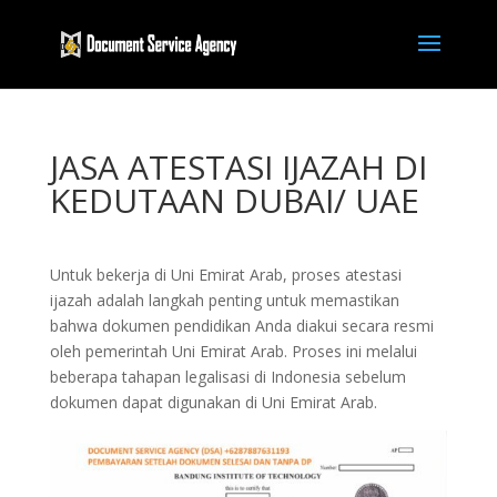
JASA ATESTASI IJAZAH DI
KEDUTAAN DUBAI/ UAE
Untuk bekerja di Uni Emirat Arab, proses atestasi
ijazah adalah langkah penting untuk memastikan
bahwa dokumen pendidikan Anda diakui secara resmi
oleh pemerintah Uni Emirat Arab. Proses ini melalui
beberapa tahapan legalisasi di Indonesia sebelum
dokumen dapat digunakan di Uni Emirat Arab.