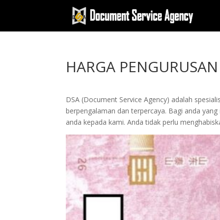
HARGA PENGURUSAN 
DSA (Document Service Agency) adalah spesialis 
berpengalaman dan terpercaya. Bagi anda yang in
anda kepada kami. Anda tidak perlu menghabis