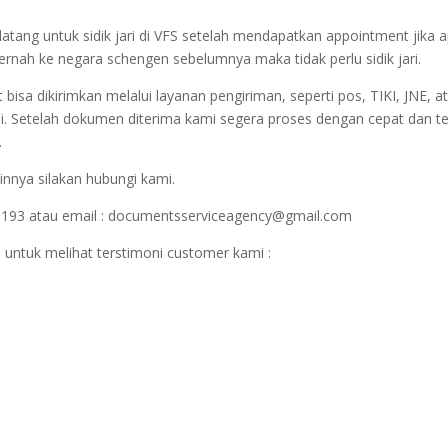
datang untuk sidik jari di VFS setelah mendapatkan appointment jika 
 pernah ke negara schengen sebelumnya maka tidak perlu sidik jari.
sa dikirimkan melalui layanan pengiriman, seperti pos, TIKI, JNE, at
i. Setelah dokumen diterima kami segera proses dengan cepat dan t
.
innya silakan hubungi kami.
1193 atau email : documentsserviceagency@gmail.com
 untuk melihat terstimoni customer kami :