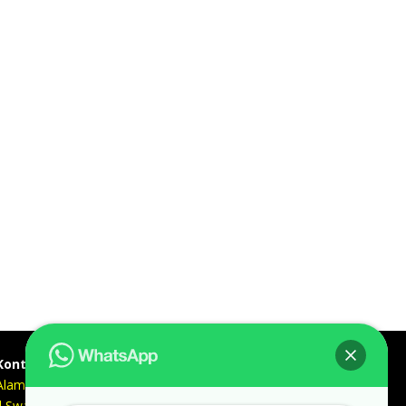
Kontak kami
Alamat kantor :
Jl Swadaya Pam No 6 Rt 006 Rw 007 Jatinegara,