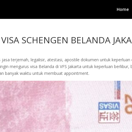
Home
VISA SCHENGEN BELANDA JAK
jasa terjemah, legalisir, atestasi, apostile dokumen untuk keperluan 
gin mengurus visa Belanda di VFS Jakarta untuk keperluan berlibur, b
kan banyak waktu untuk membuat appointment.