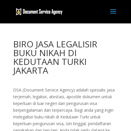
BIRO JASA LEGALISIR
BUKU NIKAH DI
KEDUTAAN TURKI
JAKARTA
DSA (Document Service Agency) adalah spesialis jasa
terjemah, legalisir, atestasi, apostile dokumen untuk
keperluan di luar negeri dan pengurusan visa
berpengalaman dan terpercaya. Bagi anda yang ingin
melegalisir buku nikah di Kedutaan Turki untuk
keperluan pengurusan visa, izin tinggal, pendaftaran
pernikahan dan lain-lain. Anda tidak perlu datang ke