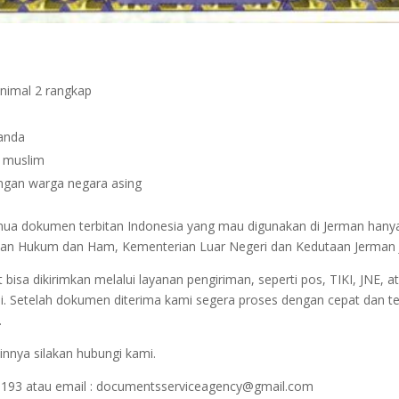
inimal 2 rangkap
janda
n muslim
dengan warga negara asing
semua dokumen terbitan Indonesia yang mau digunakan di Jerman hany
terian Hukum dan Ham, Kementerian Luar Negeri dan Kedutaan Jerman 
sa dikirimkan melalui layanan pengiriman, seperti pos, TIKI, JNE, at
i. Setelah dokumen diterima kami segera proses dengan cepat dan t
.
innya silakan hubungi kami.
1193 atau email : documentsserviceagency@gmail.com