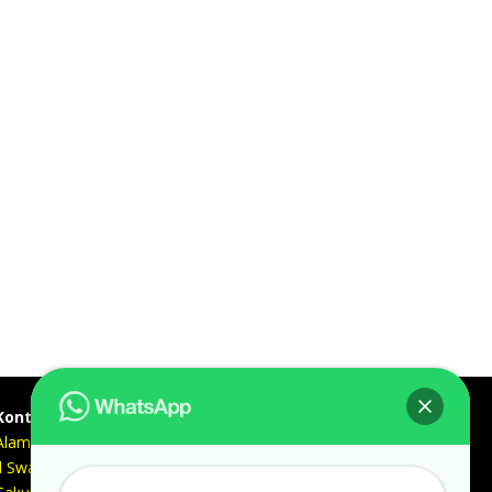
Kontak kami
Alamat kantor :
Jl Swadaya Pam No 6 Rt 006 Rw 007 Jatinegara,