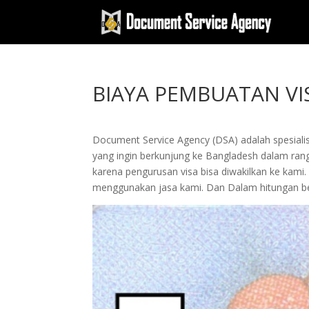
BIAYA PEMBUATAN VI
Document Service Agency (DSA) adalah spesialis
yang ingin berkunjung ke Bangladesh dalam rangka
karena pengurusan visa bisa diwakilkan ke k
menggunakan jasa kami. Dan Dalam hitungan be