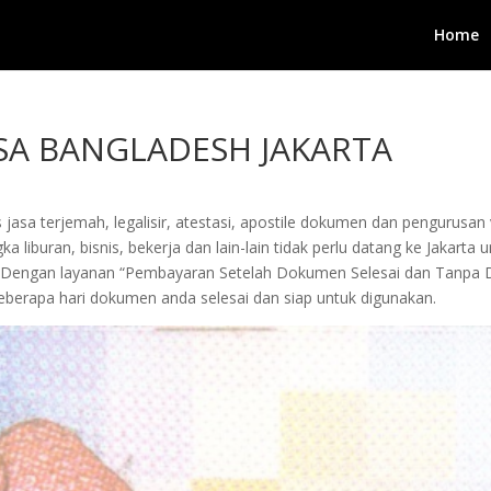
Home
SA BANGLADESH JAKARTA
 jasa terjemah, legalisir, atestasi, apostile dokumen dan pengurusa
 liburan, bisnis, bekerja dan lain-lain tidak perlu datang ke Jakarta
ami. Dengan layanan “Pembayaran Setelah Dokumen Selesai dan Tan
berapa hari dokumen anda selesai dan siap untuk digunakan.