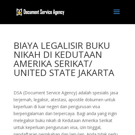
BIAYA LEGALISIR BUKU
NIKAH DI KEDUTAAN
AMERIKA SERIKAT/
UNITED STATE JAKARTA
DSA (Document Service Agency) adalah spesialis jasa
terjemah, legalisir, atestasi, apostile dokumen untuk
keperluan di luar negeri dan pengurusan visa
berpengalaman dan terpercaya. Bagi anda yang ingin
melegalisir buku nikah di Kedutaan Amerika Serikat
untuk keperluan pengurusan visa, izin tinggal,
pendaftaran pernikahan dan lain-lain. Anda tidak perlu