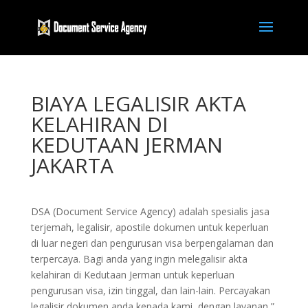
BIAYA LEGALISIR AKTA
KELAHIRAN DI
KEDUTAAN JERMAN
JAKARTA
DSA (Document Service Agency) adalah spesialis jasa
terjemah, legalisir, apostile dokumen untuk keperluan
di luar negeri dan pengurusan visa berpengalaman dan
terpercaya. Bagi anda yang ingin melegalisir akta
kelahiran di Kedutaan Jerman untuk keperluan
pengurusan visa, izin tinggal, dan lain-lain. Percayakan
legalisir dokumen anda kepada kami, dengan layanan ”