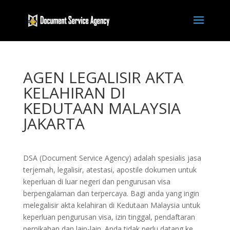
AGEN LEGALISIR AKTA
KELAHIRAN DI
KEDUTAAN MALAYSIA
JAKARTA
DSA (Document Service Agency) adalah spesialis jasa
terjemah, legalisir, atestasi, apostile dokumen untuk
keperluan di luar negeri dan pengurusan visa
berpengalaman dan terpercaya. Bagi anda yang ingin
melegalisir akta kelahiran di Kedutaan Malaysia untuk
keperluan pengurusan visa, izin tinggal, pendaftaran
pernikahan dan lain-lain. Anda tidak perlu datang ke