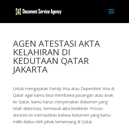
AGEN ATESTASI AKTA
KELAHIRAN DI
KEDUTAAN QATAR
JAKARTA
Untuk mengajukan Family Visa atau Dependent Visa di
Qatar agar kamu bisa membawa pasangan atau anak
ke Qatar, kamu harus menyertakan dokumen yang
telah diatestasi, termasuk akta kelahiran. Proses
atestasi ini memastikan bahwa dokumen yang kamu
miliki diakui oleh pihak berwenang di Qatar.