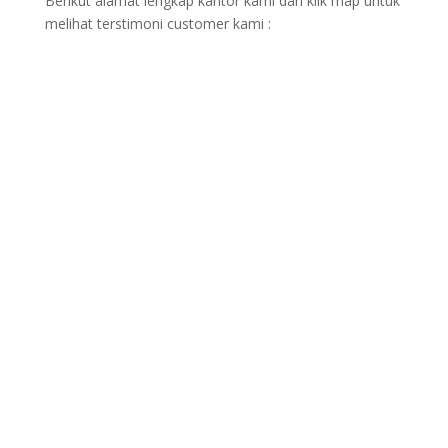
Berikut alamat lengkap kantor kami dan klik map untuk
melihat terstimoni customer kami :